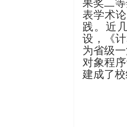
果奖二等
表学术论
践。近
设，《计
为省级一
对象程序
建成了校