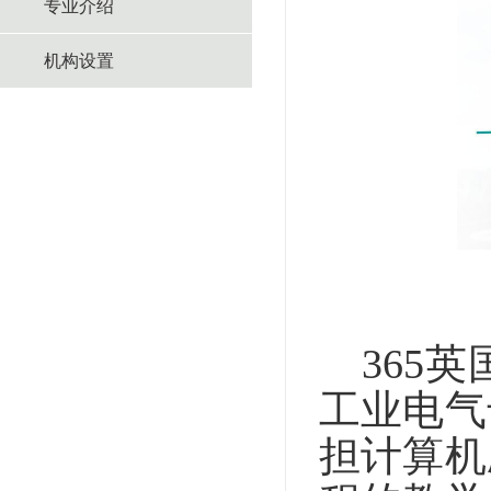
专业介绍
机构设置
365
工业电气
担计算机