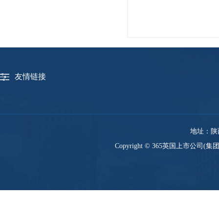
友情链接
地址：陕西
Copyright © 365英国上市公司(集团