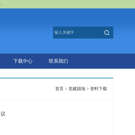
e
下载中心
联系我们
首页
>
党建园地
>
资料下载
建议