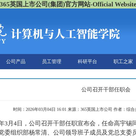
365英国上市公司(集团)官方网站-Official Websit
公司产品
员工管理
科研平台
职工之家
公司召开干部任职会
时间：2026年03月04日 16:01 来源：365英国上市公司 作者：
26年3月4日，公司召开干部任职宣布会，
任命高宇锡
党委组织部
杨常清
、公司领导班子成员及
党总支委