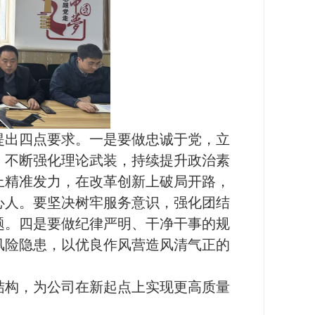
提出
四
点要求
。一是要做忠诚于党，立
，不断强化理论武装，持续提升政治素
上精准发力，在改革创新上破局开路，
心人。要坚决树牢服务意识，强化团结
题。四是要做纪律严明、干净干事的规
风险隐患，以优良作风营造风清气正的
结构，为公司在新起点上实现更高质量