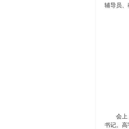
辅导员、
会上
书记。高