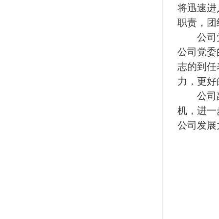
将迅速进
职责，团
公司
公司党委
志的到任
力，
更好
公司
机，进一
公司发展