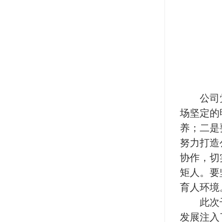
公司
场坚定的
养；二是
努力
打造
协作，切
矩人。要
育人环境
此次
发展注入