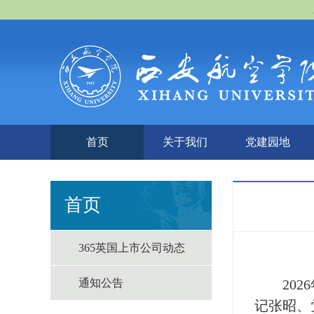
首页
关于我们
党建园地
首页
365英国上市公司动态
通知公告
20
记张昭、