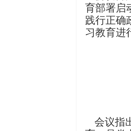
育部署启
践行正确
习教育进
会议指