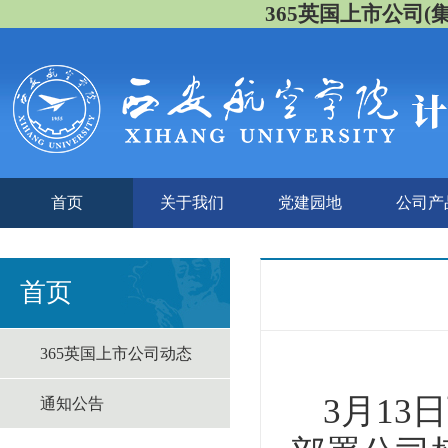
365英国上市公司(集团)
首页
关于我们
党建园地
公司产
首页
365英国上市公司动态
3月1
通知公告