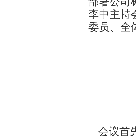
部署公司
李中主持
委员、全
会议首