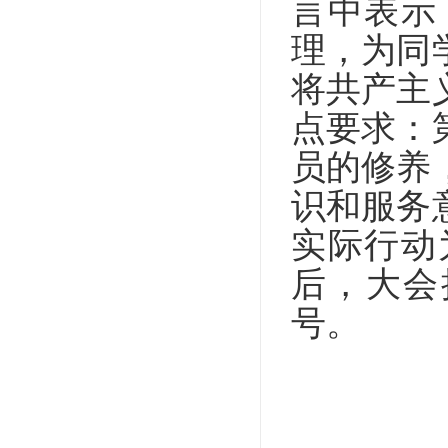
言中表示
理，为同
将共产主
点要求：
员的修养
识和服务
实际行动
后，大会
号。