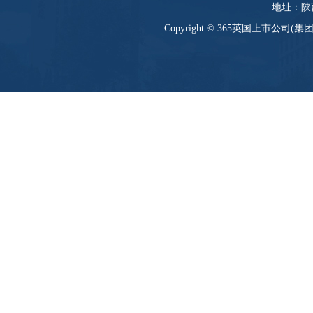
地址：陕西
Copyright © 365英国上市公司(集团