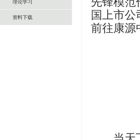
先锋模范
理论学习
国上市公
资料下载
前往康源
当天下