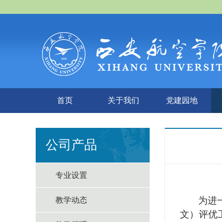
首页
关于我们
党建园地
公司产品
专业设置
为进
教学动态
文）评优