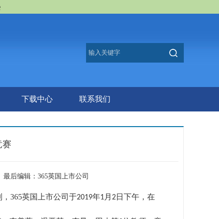
e
下载中心
联系我们
竞赛
者： 最后编辑：​365英国上市公司
​365英国上市公司于
年
月
日下午，在
2019
1
2