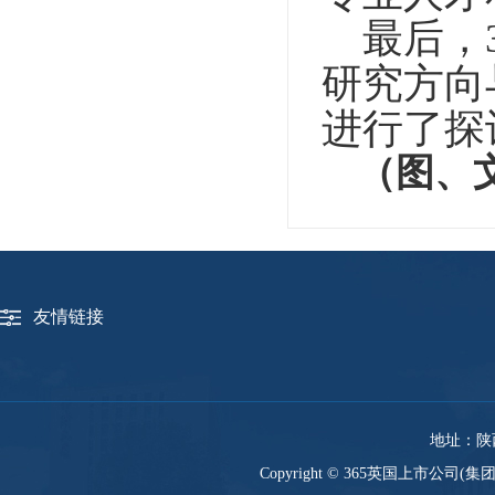
最后，
研究方向
进行了探
（图、
友情链接
地址：陕西
Copyright © 365英国上市公司(集团