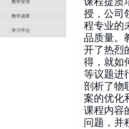
课程提质
教学管理
授，公司
教学成果
程专业的
学习平台
品质量。
开了热烈
得，就如
等议题进
剖析了物
案的优化
课程内容
问题，并