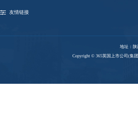
友情链接
地址：陕西
Copyright © 365英国上市公司(集团