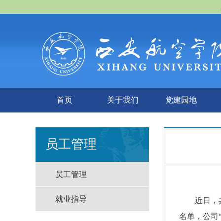
首页
关于我们
党建园地
员工管理
员工管理
就业指导
近日，
名单，公司