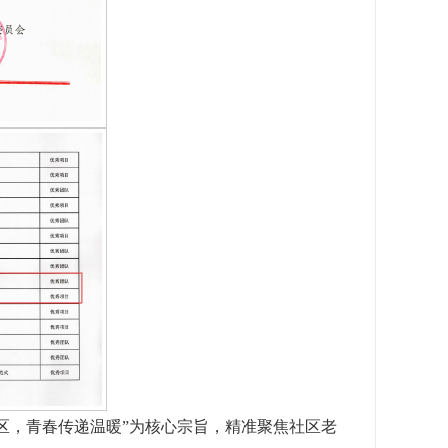
社区，青春传递温暖”为核心宗旨，精准聚焦社区老