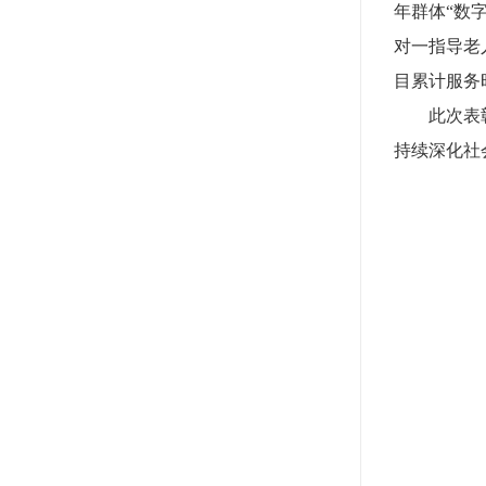
年群体“数
对一指导老
目累计服务
此次表
持续深化社