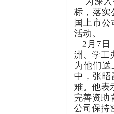
为深入
标，落实
国上市公
活动。
2月7
洲、学工
为他们送
中，张昭
难。他表
完善资助
公司保持