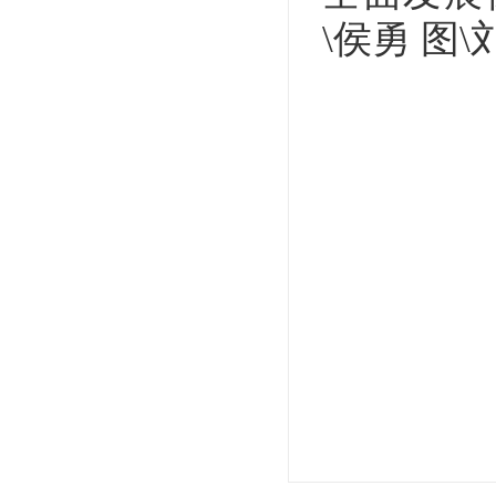
\侯勇 图