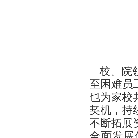
校、院
至困难员
也为家校
契机，持
不断拓展
全面发展