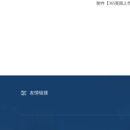
附件【
​365英国
友情链接