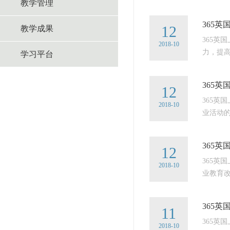
教学管理
365
12
教学成果
365英
2018-10
力，提高
学习平台
365
12
365英
2018-10
业活动的
365
12
365英
2018-10
业教育改
365
11
365英
2018-10