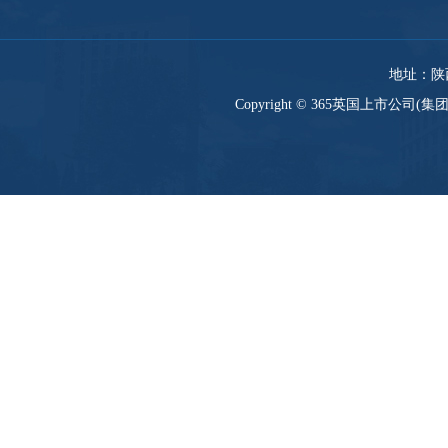
地址：陕西
Copyright © 365英国上市公司(集团